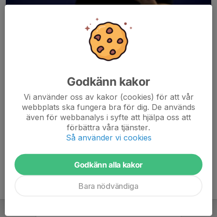
Godkänn kakor
Här hamnar automatiskt de senaste nyheterna på hemsidan. För
Vi använder oss av kakor (cookies) för att vår
att kunna börja administrera hemsidan loggar du in högst upp till
webbplats ska fungera bra för dig. De används
höger.
även för webbanalys i syfte att hjälpa oss att
förbättra våra tjänster.
/Svenskalag.se
Så använder vi cookies
Godkänn alla kakor
Bara nödvändiga