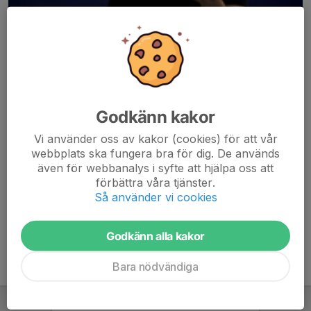
Godkänn kakor
Här hamnar automatiskt de senaste nyheterna på hemsidan. För
Vi använder oss av kakor (cookies) för att vår
att kunna börja administrera hemsidan loggar du in högst upp till
webbplats ska fungera bra för dig. De används
höger.
även för webbanalys i syfte att hjälpa oss att
förbättra våra tjänster.
/Svenskalag.se
Så använder vi cookies
Godkänn alla kakor
Bara nödvändiga