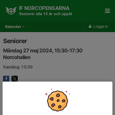
IF NORCOPENSARNA
Seniorer alla 15 år och uppåt
Logga in
Kalender
Seniorer
Måndag 27 maj 2024, 15:30-17:30
Norcohallen
Samling: 15:30