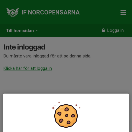
IF NORCOPENSARNA
Logga in
Till hemsidan
Inte inloggad
Du måste vara inloggad för att se denna sida.
Klicka här för att logga in