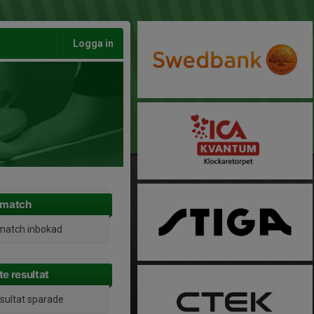
Logga in
 match
match inbokad
e resultat
esultat sparade