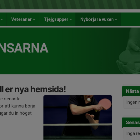
r
Veteraner
Tjejgrupper
Nybörjare vuxen
ENSARNA
l er nya hemsida!
Nästa
de senaste
Ingen 
r att kunna börja
gar du in högst
Senast
Inga r