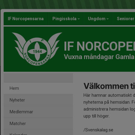
IF Norcopensarna
Pingisskola
Ungdom
Seniore
IF NORCOP
Vuxna måndagar Gamla
Välkommen til
Hem
Här hamnar automatiskt 
Nyheter
nyheterna på hemsidan. Fö
administrera hemsidan log
Medlemmar
upp till höger.
Matcher
/Svenskalag.se