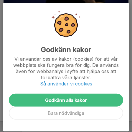
Godkänn kakor
Här hamnar automatiskt de senaste nyheterna på hemsidan. För
Vi använder oss av kakor (cookies) för att vår
att kunna börja administrera hemsidan loggar du in högst upp till
webbplats ska fungera bra för dig. De används
höger.
även för webbanalys i syfte att hjälpa oss att
förbättra våra tjänster.
/Svenskalag.se
Så använder vi cookies
Godkänn alla kakor
Bara nödvändiga