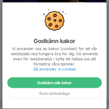
Godkänn kakor
Här hamnar automatiskt de senaste nyheterna på hemsidan. För
Vi använder oss av kakor (cookies) för att vår
att kunna börja administrera hemsidan loggar du in högst upp till
webbplats ska fungera bra för dig. De används
höger.
även för webbanalys i syfte att hjälpa oss att
förbättra våra tjänster.
/Svenskalag.se
Så använder vi cookies
Godkänn alla kakor
Bara nödvändiga