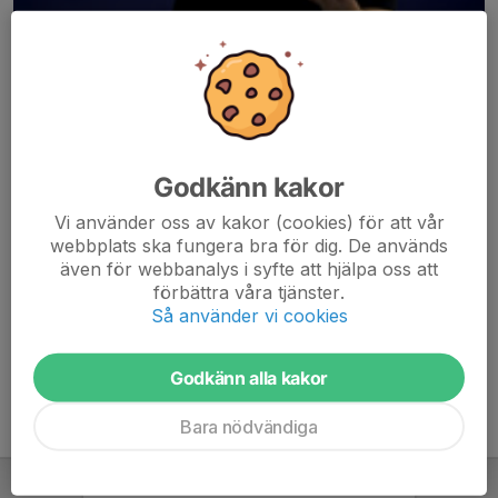
Godkänn kakor
Här hamnar automatiskt de senaste nyheterna på hemsidan. För
Vi använder oss av kakor (cookies) för att vår
att kunna börja administrera hemsidan loggar du in högst upp till
webbplats ska fungera bra för dig. De används
höger.
även för webbanalys i syfte att hjälpa oss att
förbättra våra tjänster.
/Svenskalag.se
Så använder vi cookies
Godkänn alla kakor
Bara nödvändiga