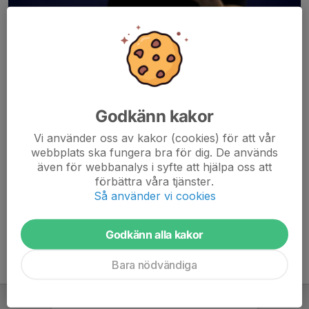
Godkänn kakor
Här hamnar automatiskt de senaste nyheterna på hemsidan. För
Vi använder oss av kakor (cookies) för att vår
att kunna börja administrera hemsidan loggar du in högst upp till
webbplats ska fungera bra för dig. De används
höger.
även för webbanalys i syfte att hjälpa oss att
förbättra våra tjänster.
/Svenskalag.se
Så använder vi cookies
Godkänn alla kakor
Bara nödvändiga