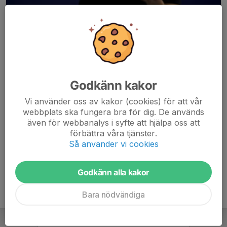
Godkänn kakor
Här hamnar automatiskt de senaste nyheterna på hemsidan. För
Vi använder oss av kakor (cookies) för att vår
att kunna börja administrera hemsidan loggar du in högst upp till
webbplats ska fungera bra för dig. De används
höger.
även för webbanalys i syfte att hjälpa oss att
förbättra våra tjänster.
/Svenskalag.se
Så använder vi cookies
Godkänn alla kakor
Bara nödvändiga