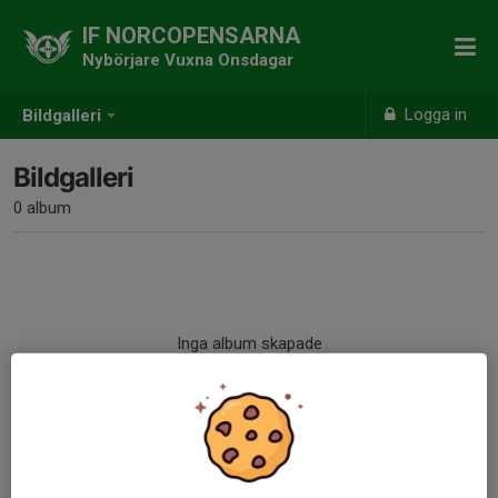
IF NORCOPENSARNA
Nybörjare Vuxna Onsdagar
Logga in
Bildgalleri
Bildgalleri
0 album
Inga album skapade