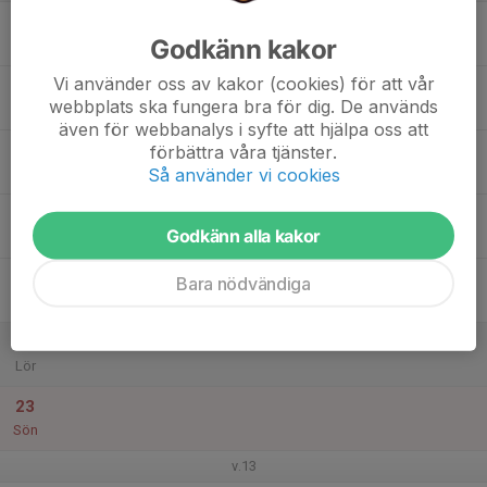
17
15:00
Seniorer
Godkänn kakor
16:45
Mån
Norcohallen Norrköping
Vi använder oss av kakor (cookies) för att vår
18
webbplats ska fungera bra för dig. De används
Tis
även för webbanalys i syfte att hjälpa oss att
19
15:00
Seniorer
förbättra våra tjänster.
16:45
Så använder vi cookies
Ons
Norcohallen Norrköping
20
Godkänn alla kakor
Tor
21
Bara nödvändiga
Fre
22
Lör
23
Sön
v.13