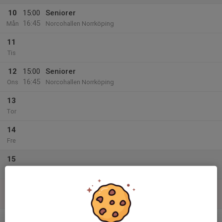
10
15:00
Seniorer
16:45
Mån
Norcohallen Norrköping
11
Tis
12
15:00
Seniorer
16:45
Ons
Norcohallen Norrköping
13
Tor
14
Fre
15
Lör
16
Sön
v.12